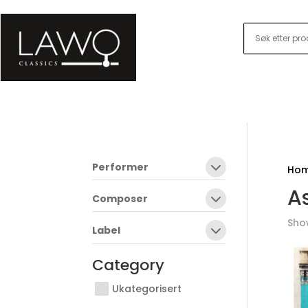
Performer
Ho
As
Composer
Show
Label
Category
Ukategorisert