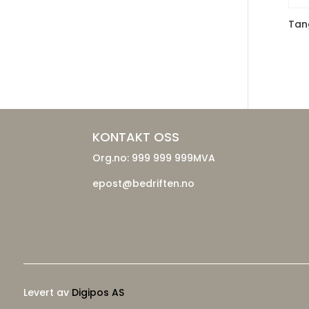
Tan
KONTAKT OSS
Org.no: 999 999 999MVA
epost@bedriften.no
Levert av
Digipos AS