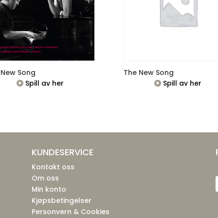
 New Song
The New Song
Spill av her
Spill av her
KUNDESERVICE
Kontakt oss
Om oss
Min konto
Kjøpsbetingelser
Personvern & Cookies