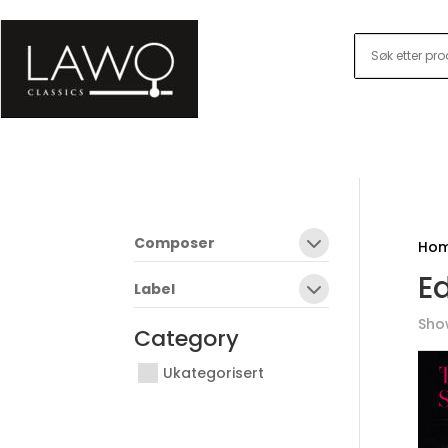
Composer
Ho
E
Label
Show
Category
Ukategorisert