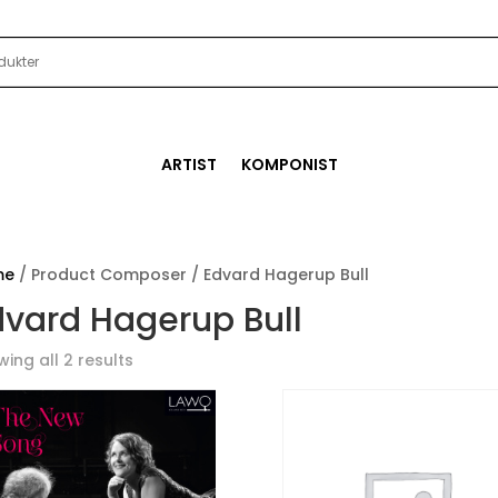
ARTIST
KOMPONIST
me
/ Product Composer / Edvard Hagerup Bull
dvard Hagerup Bull
ing all 2 results