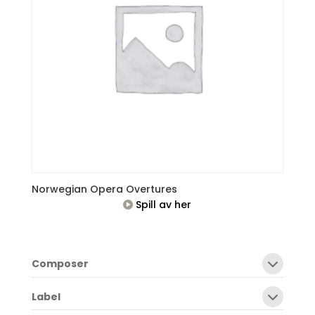
Norwegian Opera Overtures
Spill av her
Composer
Label