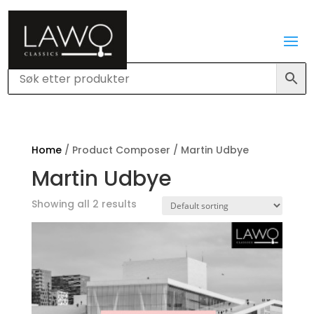
Home
/ Product Composer / Martin Udbye
Martin Udbye
Showing all 2 results