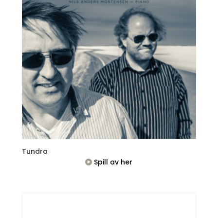
Tundra
Spill av her