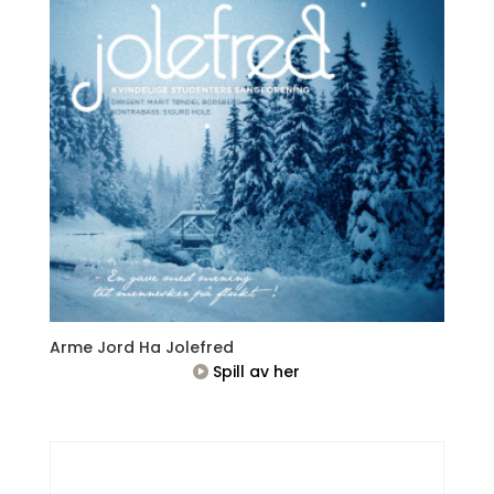
Arme Jord Ha Jolefred
Spill av her