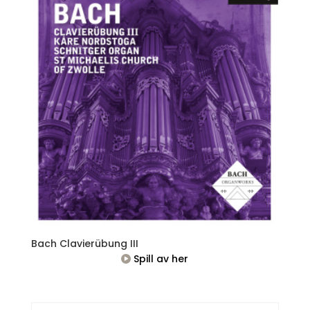
Bach Clavierübung III
Spill av her