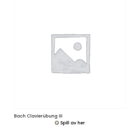
Bach Clavierübung III
Spill av her