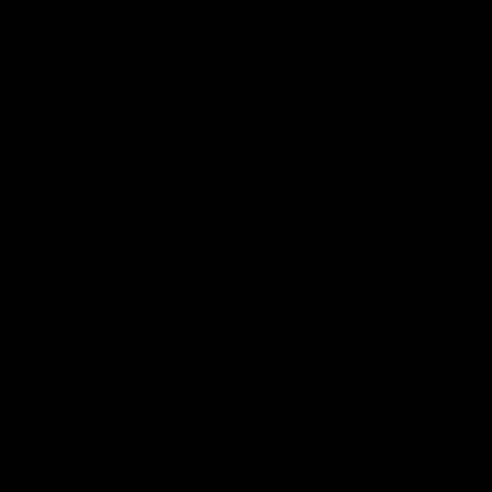
Con cierto toque de tango
Spill av her