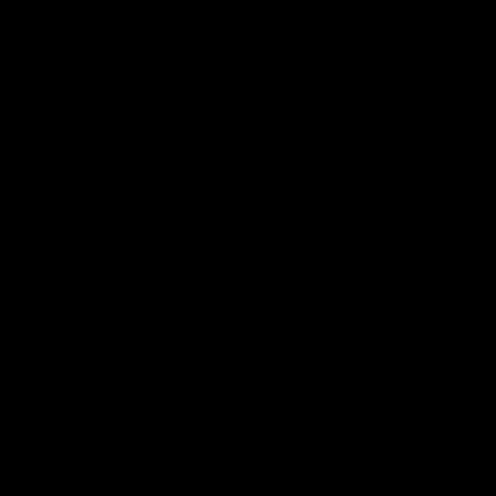
Con cierto toque de tango
Spill av her