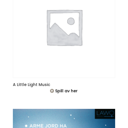
A Little Light Music
Spill av her