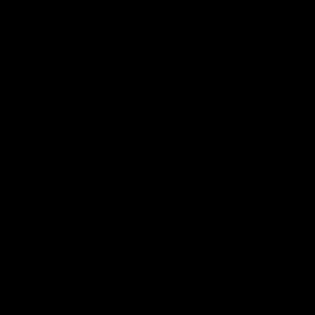
Budbærersken
Spill av her