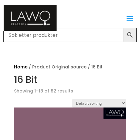
Home
/ Product Original source / 16 Bit
16 Bit
Showing 1–18 of 82 results