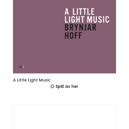
A Little Light Music
Spill av her