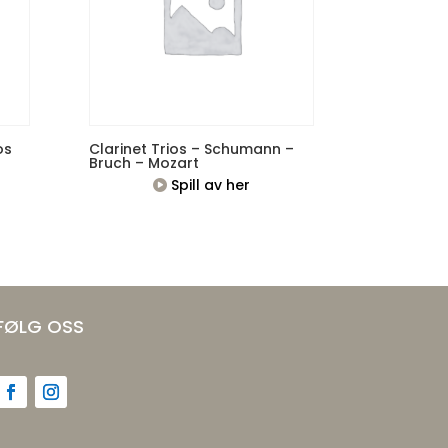
os
Clarinet Trios – Schumann –
Bruch – Mozart
Spill av her
FØLG OSS