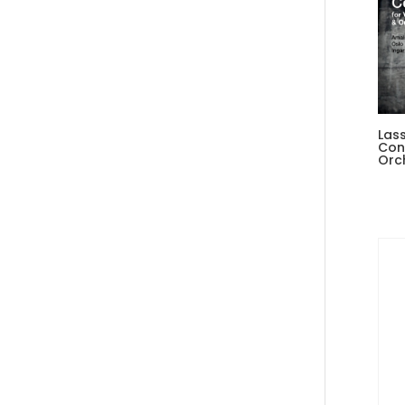
Las
Con
Orc