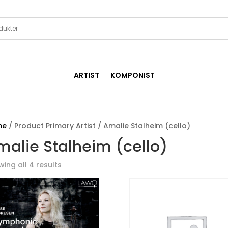
ARTIST
KOMPONIST
me
/ Product Primary Artist / Amalie Stalheim (cello)
malie Stalheim (cello)
ing all 4 results