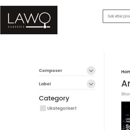
Composer
Ho
A
Label
Show
Category
Ukategorisert