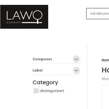
Composer
Ho
H
Label
Show
Category
Ukategorisert