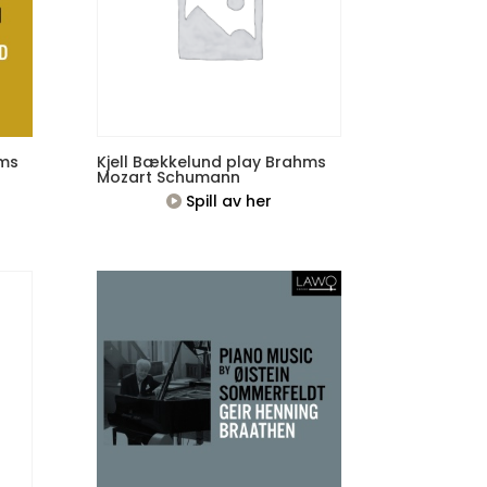
hms
Kjell Bækkelund play Brahms
Mozart Schumann
Spill av her