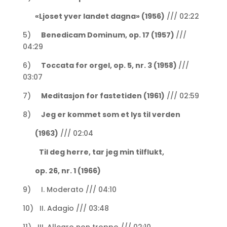
«Ljoset yver landet dagna» (1956)
/// 02:22
5)
Benedicam Dominum, op. 17 (1957)
///
04:29
6)
Toccata for orgel, op. 5, nr. 3 (1958)
///
03:07
7)
Meditasjon for fastetiden (1961)
/// 02:59
8)
Jeg er kommet som et lys til verden
(1963)
/// 02:04
Til deg herre, tar jeg min tilflukt,
op. 26, nr. 1 (1966)
9) I. Moderato /// 04:10
10) II. Adagio /// 03:48
11) III. Allegro non troppo /// 02:10