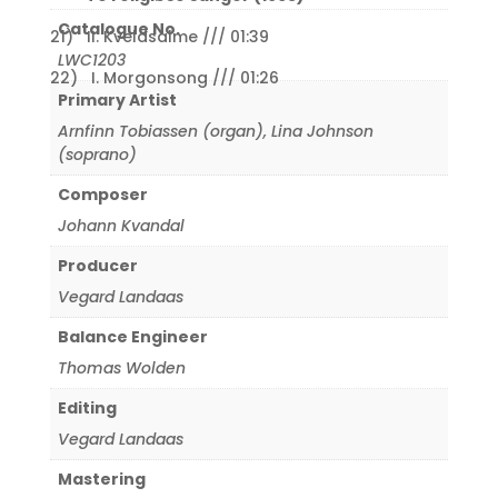
Catalogue No.
21) II. Kveldsalme /// 01:39
LWC1203
22) I. Morgonsong /// 01:26
Primary Artist
Arnfinn Tobiassen (organ)
,
Lina Johnson
(soprano)
Composer
Johann Kvandal
Producer
Vegard Landaas
Balance Engineer
Thomas Wolden
Editing
Vegard Landaas
Mastering