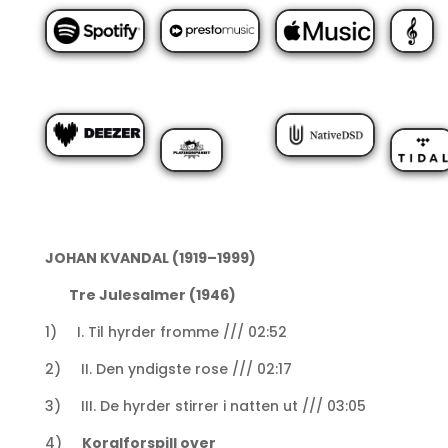
JOHAN KVANDAL (1919–1999)
Tre Julesalmer (1946)
1) I. Til hyrder fromme /// 02:52
2) II. Den yndigste rose /// 02:17
3) III. De hyrder stirrer i natten ut /// 03:05
4)
Koralforspill over