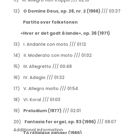
12)
O Domine Deus, op. 26, nr. 2 (1966)
/// 03:37
Partita over folketonen
«Hvor er det godt å lande», op. 36 (1971)
13) I. Andante con moto /// 01:12
14) II. Moderato con moto /// 01:02
15) III. Allegretto /// 00:48
16) IV. Adagio /// 01:32
17) V. Allegro molto /// 01:54
18) VI. Koral /// 01:03
19)
Preludium (1977)
/// 02:01
20)
Fantasia for orgel, op. 83 (1996)
/// 08:07
Additional information
To religiøse sanger (1965)