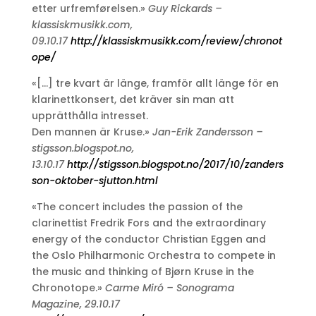
etter urfremførelsen.»
Guy Rickards –
klassiskmusikk.com,
09.10.17
http://klassiskmusikk.com/review/chronot
ope/
«[…] tre kvart är länge, framför allt länge för en
klarinettkonsert, det kräver sin man att
upprätthålla intresset.
Den mannen är Kruse.»
Jan-Erik Zandersson –
stigsson.blogspot.no,
13.10.17
http://stigsson.blogspot.no/2017/10/zanders
son-oktober-sjutton.html
«The concert includes the passion of the
clarinettist Fredrik Fors and the extraordinary
energy of the conductor Christian Eggen and
the Oslo Philharmonic Orchestra to compete in
the music and thinking of Bjørn Kruse in the
Chronotope.»
Carme Miró – Sonograma
Magazine, 29.10.17