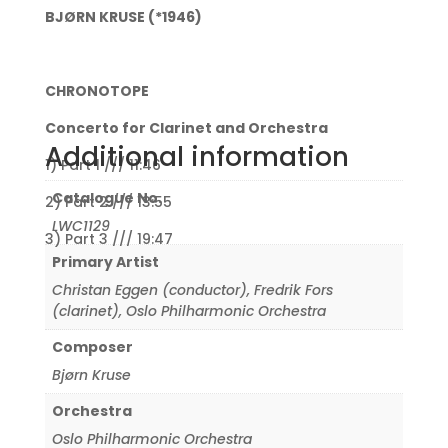
BJØRN KRUSE (*1946)
CHRONOTOPE
Concerto for Clarinet and Orchestra
Additional information
1) Part 1 /// 11:46
Catalogue No.
2) Part 2 /// 13:55
LWC1129
3) Part 3 /// 19:47
Primary Artist
Christan Eggen (conductor)
,
Fredrik Fors
(clarinet)
,
Oslo Philharmonic Orchestra
Composer
Bjørn Kruse
Orchestra
Oslo Philharmonic Orchestra