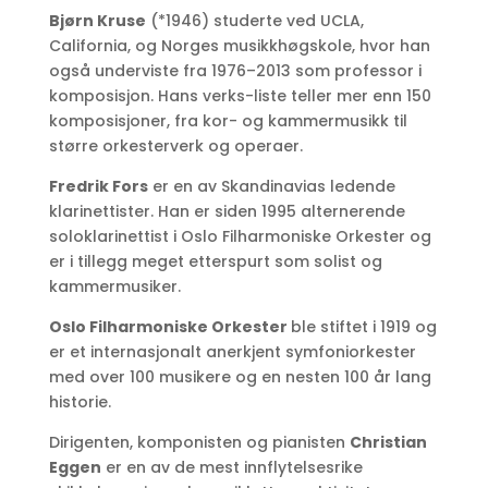
Bjørn Kruse
(*1946) studerte ved UCLA,
California, og Norges musikkhøgskole, hvor han
også underviste fra 1976–2013 som professor i
komposisjon. Hans verks-liste teller mer enn 150
komposisjoner, fra kor- og kammermusikk til
større orkesterverk og operaer.
Fredrik Fors
er en av Skandinavias ledende
klarinettister. Han er siden 1995 alternerende
soloklarinettist i Oslo Filharmoniske Orkester og
er i tillegg meget etterspurt som solist og
kammermusiker.
Oslo Filharmoniske Orkester
ble stiftet i 1919 og
er et internasjonalt anerkjent symfoniorkester
med over 100 musikere og en nesten 100 år lang
historie.
Dirigenten, komponisten og pianisten
Christian
Eggen
er en av de mest innflytelsesrike