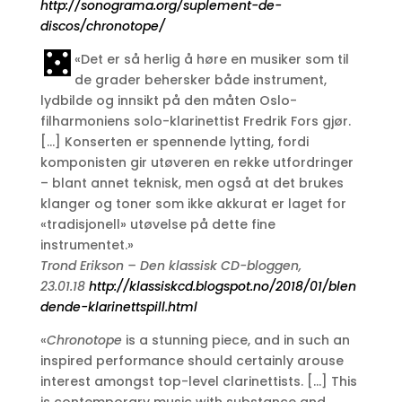
http://sonograma.org/suplement-de-
discos/chronotope/
«Det er så herlig å høre en musiker som til
de grader behersker både instrument,
lydbilde og innsikt på den måten Oslo-
filharmoniens solo-klarinettist Fredrik Fors gjør.
[…] Konserten er spennende lytting, fordi
komponisten gir utøveren en rekke utfordringer
– blant annet teknisk, men også at det brukes
klanger og toner som ikke akkurat er laget for
«tradisjonell» utøvelse på dette fine
instrumentet.»
Trond Erikson – Den klassisk CD-bloggen,
23.01.18
http://klassiskcd.blogspot.no/2018/01/blen
dende-klarinettspill.html
«
Chronotope
is a stunning piece, and in such an
inspired performance should certainly arouse
interest amongst top-level clarinettists. […] This
is contemporary music with substance and