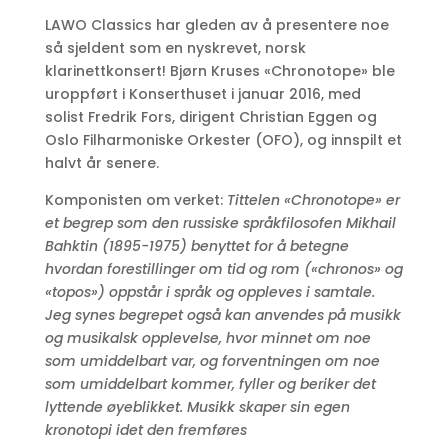
LAWO Classics har gleden av å presentere noe
så sjeldent som en nyskrevet, norsk
klarinettkonsert! Bjørn Kruses «Chronotope» ble
uroppført i Konserthuset i januar 2016, med
solist Fredrik Fors, dirigent Christian Eggen og
Oslo Filharmoniske Orkester (OFO), og innspilt et
halvt år senere.
Komponisten om verket:
Tittelen «Chronotope» er
et begrep som den russiske språkfilosofen Mikhail
Bahktin (1895-1975) benyttet for å betegne
hvordan forestillinger om tid og rom («chronos» og
«topos») oppstår i språk og oppleves i samtale.
Jeg synes begrepet også kan anvendes på musikk
og musikalsk opplevelse, hvor minnet om noe
som umiddelbart var, og forventningen om noe
som umiddelbart kommer, fyller og beriker det
lyttende øyeblikket. Musikk skaper sin egen
kronotopi idet den fremføres