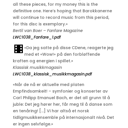
all these pieces, for my money this is the
definitive one. Here’s hoping that Barokkanerne
will continue to record music from this period,
for this disc is exemplary.»
Bertil van Boer – Fanfare Magazine
LWC1038_Fanfare_1.pdf
«Da jeg satte på disse CDene, reagerte jeg
med et «Wow!» på den forbløffende
kraften og energien i spillet.»
Klassisk musikkmagasin
LWC1038_klassisk_musikkmagasin.pdf
«Når de nå er aktuelle med platen
Empfindsamkeit! – symfonier og konserter av
Carl Philipp Emanuel Bach, er det all grunn til å
juble: Det jeg hører her, får meg til å danse som
en tenåring! […] Vi har altså et norsk
tidligmusikkensemble på internasjonalt nivå. Det
er ingen selvfølge.»