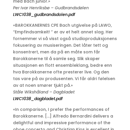
med Bach junior.»
Per Ivar Henriksbø
–
Gudbrandsdølen
LWC1038_gudbrandsdolen.pdf
«BAROKKANERNES CPE Bach utgivelse på LAWO,
“Empfindsamkeit! ” er av et helt annet slag. Her
fornemmer vi så visst også studioproduksjonens
fokusering av musiseringen. Det låter tett og
konsentrert, men da på en måte som får
Barokkanerne til å samle seg. Slik skaper
situasjonen en flott ensembleklang, bedre enn
hva Barokkanerne ofte presterer live. Og den
tas vare på av produsenten. Vi får aldri følelsen
av at noen smører tjukt på.»
Ståle Wikshåland
–
Dagbladet
LWC1038_dagbladet.pdf
«In comparison, I prefer the performances of
Barokkanerne. […] Alfredo Bernardini delivers a
delightful and impressive performance of the
oboe concerto and Christian Kjos is excellent in