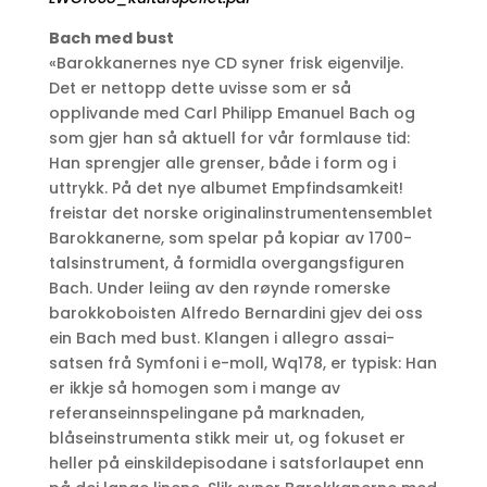
Bach med bust
«Barokkanernes nye CD syner frisk eigenvilje.
Det er nettopp dette uvisse som er så
opplivande med Carl Philipp Emanuel Bach og
som gjer han så aktuell for vår formlause tid:
Han sprengjer alle grenser, både i form og i
uttrykk. På det nye albumet Empfindsamkeit!
freistar det norske originalinstrumentensemblet
Barokkanerne, som spelar på kopiar av 1700-
talsinstrument, å formidla overgangsfiguren
Bach. Under leiing av den røynde romerske
barokkoboisten Alfredo Bernardini gjev dei oss
ein Bach med bust. Klangen i allegro assai-
satsen frå Symfoni i e-moll, Wq178, er typisk: Han
er ikkje så homogen som i mange av
referanseinnspelingane på marknaden,
blåseinstrumenta stikk meir ut, og fokuset er
heller på einskildepisodane i satsforlaupet enn