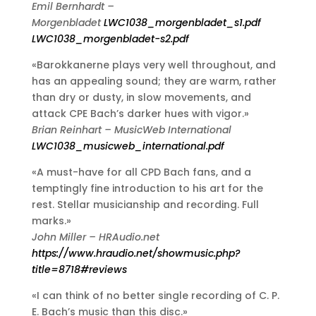
Emil Bernhardt –
Morgenbladet
LWC1038_morgenbladet_s1.pdf
LWC1038_morgenbladet-s2.pdf
«Barokkanerne plays very well throughout, and
has an appealing sound; they are warm, rather
than dry or dusty, in slow movements, and
attack CPE Bach’s darker hues with vigor.»
Brian Reinhart – MusicWeb International
LWC1038_musicweb_international.pdf
«A must-have for all CPD Bach fans, and a
temptingly fine introduction to his art for the
rest. Stellar musicianship and recording. Full
marks.»
John Miller – HRAudio.net
https://www.hraudio.net/showmusic.php?
title=8718#reviews
«I can think of no better single recording of C. P.
E. Bach’s music than this disc.»