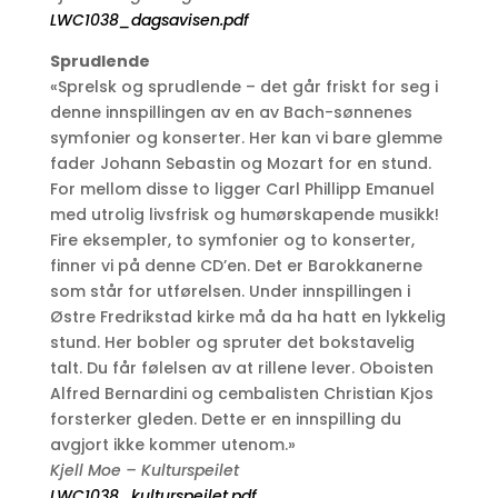
LWC1038_dagsavisen.pdf
Sprudlende
«Sprelsk og sprudlende – det går friskt for seg i
denne innspillingen av en av Bach-sønnenes
symfonier og konserter. Her kan vi bare glemme
fader Johann Sebastin og Mozart for en stund.
For mellom disse to ligger Carl Phillipp Emanuel
med utrolig livsfrisk og humørskapende musikk!
Fire eksempler, to symfonier og to konserter,
finner vi på denne CD’en. Det er Barokkanerne
som står for utførelsen. Under innspillingen i
Østre Fredrikstad kirke må da ha hatt en lykkelig
stund. Her bobler og spruter det bokstavelig
talt. Du får følelsen av at rillene lever. Oboisten
Alfred Bernardini og cembalisten Christian Kjos
forsterker gleden. Dette er en innspilling du
avgjort ikke kommer utenom.»
Kjell Moe
–
Kulturspeilet
LWC1038_kulturspeilet.pdf