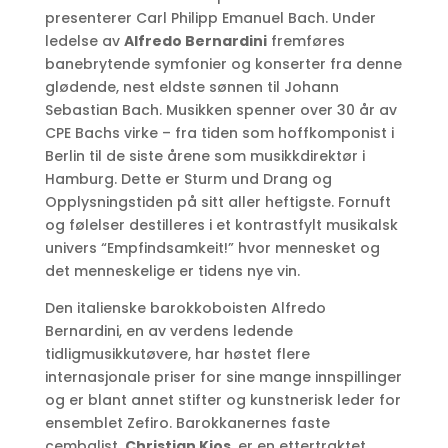
presenterer Carl Philipp Emanuel Bach. Under
ledelse av
Alfredo Bernardini
fremføres
banebrytende symfonier og konserter fra denne
glødende, nest eldste sønnen til Johann
Sebastian Bach. Musikken spenner over 30 år av
CPE Bachs virke – fra tiden som hoffkomponist i
Berlin til de siste årene som musikkdirektør i
Hamburg. Dette er Sturm und Drang og
Opplysningstiden på sitt aller heftigste. Fornuft
og følelser destilleres i et kontrastfylt musikalsk
univers “Empfindsamkeit!” hvor mennesket og
det menneskelige er tidens nye vin.
Den italienske barokkoboisten Alfredo
Bernardini, en av verdens ledende
tidligmusikkutøvere, har høstet flere
internasjonale priser for sine mange innspillinger
og er blant annet stifter og kunstnerisk leder for
ensemblet Zefiro. Barokkanernes faste
cembalist,
Christian Kjos
, er en ettertraktet