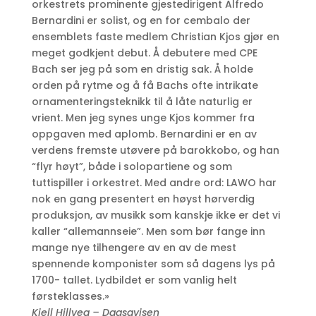
orkestrets prominente gjestedirigent Alfredo
Bernardini er solist, og en for cembalo der
ensemblets faste medlem Christian Kjos gjør en
meget godkjent debut. Å debutere med CPE
Bach ser jeg på som en dristig sak. Å holde
orden på rytme og å få Bachs ofte intrikate
ornamenteringsteknikk til å låte naturlig er
vrient. Men jeg synes unge Kjos kommer fra
oppgaven med aplomb. Bernardini er en av
verdens fremste utøvere på barokkobo, og han
“flyr høyt”, både i solopartiene og som
tuttispiller i orkestret. Med andre ord: LAWO har
nok en gang presentert en høyst hørverdig
produksjon, av musikk som kanskje ikke er det vi
kaller “allemannseie”. Men som bør fange inn
mange nye tilhengere av en av de mest
spennende komponister som så dagens lys på
1700- tallet. Lydbildet er som vanlig helt
førsteklasses.»
Kjell Hillveg
–
Dagsavisen