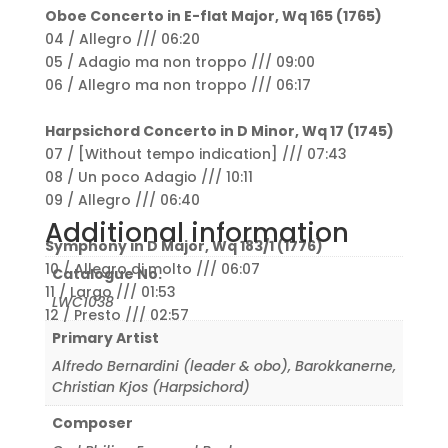
Oboe Concerto in E-flat Major, Wq 165 (1765)
04 / Allegro /// 06:20
05 / Adagio ma non troppo /// 09:00
06 / Allegro ma non troppo /// 06:17
Harpsichord Concerto in D Minor, Wq 17 (1745)
07 / [Without tempo indication] /// 07:43
08 / Un poco Adagio /// 10:11
09 / Allegro /// 06:40
Additional information
Symphony in D Major, Wq 183/1 (1776)
10 / Allegro di molto /// 06:07
Catalogue No.
11 / Largo /// 01:53
LWC1038
12 / Presto /// 02:57
Primary Artist
Alfredo Bernardini (leader & obo)
,
Barokkanerne
,
Christian Kjos (Harpsichord)
Composer