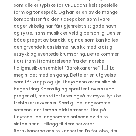
som alle er typiske for CPE Bachs helt spesielle
form og tonespråk. Og han er en av de mange
komponister fra den tidsepoken som i våre
dager virkelig har fått gjenreist sitt gode navn
og rykte. Hans musikk er veldig personlig. Den er
både preget av barokk, og noe som kan kalles
den gryende klassisisme. Musikk med kraftig
uttrykk og uventede krumspring. Dette kommer
flott fram i framførelsene fra det norske
tidligmusikkensemblet “Barokkanerne”. […] La
meg si det med en gang. Dette er en utgivelse
som får kropp og sjel i høyspenn av musikalsk
begeistring. Spenstig og sprettent overskudd
preger alt, men vi forføres også av myke, lyriske
treblåsersekvenser. Særlig i de langsomme
satsene, der tempo aldri stresses. Hør på
fløytene i de langsomme satsene av de to
sinfoniaene. I tillegg til dem serverer
Barokkanerne oss to konserter. En for obo, der