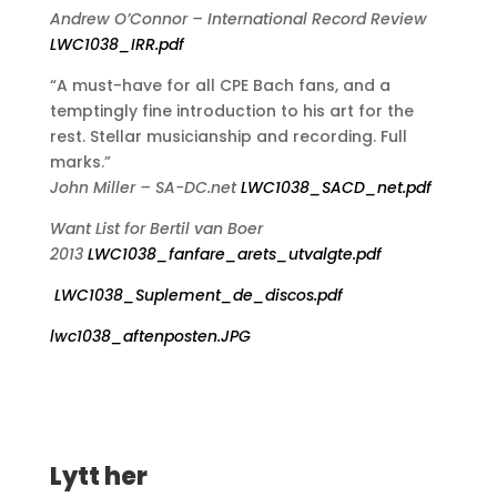
Andrew O’Connor – International Record Review
LWC1038_IRR.pdf
“A must-have for all CPE Bach fans, and a
temptingly fine introduction to his art for the
rest. Stellar musicianship and recording. Full
marks.”
John Miller – SA-DC.net
LWC1038_SACD_net.pdf
Want List for Bertil van Boer
2013
LWC1038_fanfare_arets_utvalgte.pdf
LWC1038_Suplement_de_discos.pdf
lwc1038_aftenposten.JPG
Lytt her