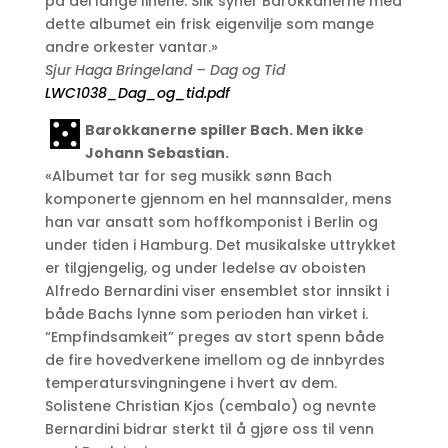
på dei lange linene. Slik syner Barokkanerne med
dette albumet ein frisk eigenvilje som mange
andre orkester vantar.»
Sjur Haga Bringeland
–
Dag og Tid
LWC1038_Dag_og_tid.pdf
Barokkanerne spiller Bach. Men ikke
Johann Sebastian.
«Albumet tar for seg musikk sønn Bach
komponerte gjennom en hel mannsalder, mens
han var ansatt som hoffkomponist i Berlin og
under tiden i Hamburg. Det musikalske uttrykket
er tilgjengelig, og under ledelse av oboisten
Alfredo Bernardini viser ensemblet stor innsikt i
både Bachs lynne som perioden han virket i.
“Empfindsamkeit” preges av stort spenn både
de fire hovedverkene imellom og de innbyrdes
temperatursvingningene i hvert av dem.
Solistene Christian Kjos (cembalo) og nevnte
Bernardini bidrar sterkt til å gjøre oss til venn