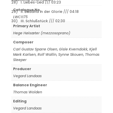
28) I. Liebes-Lied /// 03:23
Catalogue No.
29) II. Buddha in der Glorie /// 04:18
LWC1175
30) III. Schlußstück /// 02:30
Primary Artist
Hege Høisæter (mezzosoprano)
Composer
Carl Gustav Sparre Olsen
,
Gisle Kverndokk
,
Kjell
Mørk Karlsen
,
Rolf Wallin
,
Synne Skouen
,
Thomas
Sleeper
Producer
Vegard Landaas
Balance Engineer
Thomas Wolden
Editing
Vegard Landaas