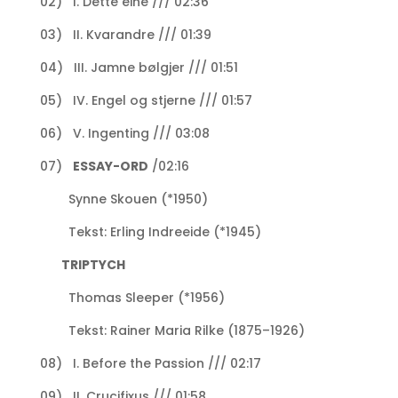
02) I. Dette eine /// 02:36
03) II. Kvarandre /// 01:39
04) III. Jamne bølgjer /// 01:51
05) IV. Engel og stjerne /// 01:57
06) V. Ingenting /// 03:08
07)
ESSAY-ORD
/02:16
Synne Skouen (*1950)
Tekst: Erling Indreeide (*1945)
TRIPTYCH
Thomas Sleeper (*1956)
Tekst: Rainer Maria Rilke (1875–1926)
08) I. Before the Passion /// 02:17
09) II. Crucifixus /// 01:58