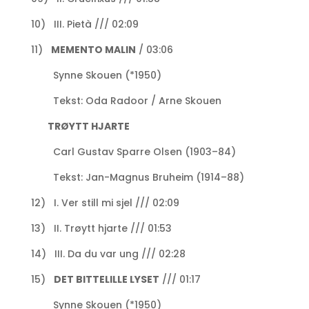
10) III. Pietà /// 02:09
11)
MEMENTO MALIN
/ 03:06
Synne Skouen (*1950)
Tekst: Oda Radoor / Arne Skouen
TRØYTT HJARTE
Carl Gustav Sparre Olsen (1903–84)
Tekst: Jan-Magnus Bruheim (1914–88)
12) I. Ver still mi sjel /// 02:09
13) II. Trøytt hjarte /// 01:53
14) III. Da du var ung /// 02:28
15)
DET BITTELILLE LYSET
/// 01:17
Synne Skouen (*1950)