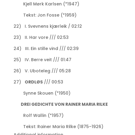
Kjell Mørk Karlsen (*1947)
Tekst: Jon Fosse (*1959)
22) I. Svevnens kjærleik / 02:12
23) II. Har vore /// 02:53
24) III. Ein stille vind /// 02:39
25) IV. Berre veit /// 01:47
26) V. Uboteleg /// 05:28
27)
ORDLØS
/// 00:53
Synne Skouen (*1950)
DREI GEDICHTE VON RAINER MARIA RILKE
Rolf Wallin (*1957)
Tekst: Rainer Maria Rilke (1875–1926)
Additional information