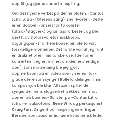
opp til (og gjerne under) innspilling.
Om det nyeste verket på denne platen, «Cantus
Lutra Lutra» (Oterens sang), sier Hvoslef: «Dette
er en dobbel-konsert for to solister
(altsax/slagverk) og janitsjarorkester, og ble
bestilt av Sjøforsvarets musikkorps.
Utgangspunkt for hele konserten ble to vidt
forskjellige momenter. Det første var at jeg fant
en druknet oter i min torskeruse, (derfor er
konserten tilegnet minnet om denne uheldige
oter). Som motsetning ble jeg gjort
oppmerksom på en video som viser en flokk
glade otere som synger! Rollefordelingen i min
komposisjon ble klar: Altsaxen spiller de
syngende, mens slagverket trekkes mer mot
oteren på bunnen.» Solister på «Cantus Lutra
Lutra» er saksofonist
René Wiik
og perkusjonist
Craig Farr
. Dirigent på innspillingen er
Ingar
Bergby
, som også er tidligere kunstnerisk leder