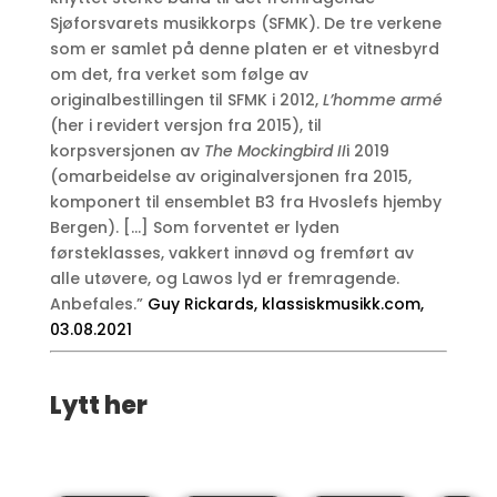
Sjøforsvarets musikkorps (SFMK). De tre verkene
som er samlet på denne platen er et vitnesbyrd
om det, fra verket som følge av
originalbestillingen til SFMK i 2012,
L’homme armé
(her i revidert versjon fra 2015), til
korpsversjonen av
The Mockingbird II
i 2019
(omarbeidelse av originalversjonen fra 2015,
komponert til ensemblet B3 fra Hvoslefs hjemby
Bergen). […] Som forventet er lyden
førsteklasses, vakkert innøvd og fremført av
alle utøvere, og Lawos lyd er fremragende.
Anbefales.”
Guy Rickards, klassiskmusikk.com,
03.08.2021
Lytt her