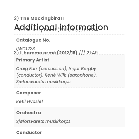
2)
The Mockingbird II
Additional information
for Military Band (2015/19) /// 12:34
Catalogue No.
LWC1223
3)
L'homme armé (2012/15)
/// 21:49
Primary Artist
Craig Farr (percussion)
,
Ingar Bergby
(conductor)
,
René Wiik (saxophone)
,
Sjøforsvarets musikkorps
Composer
Ketil Hvoslef
Orchestra
Sjøforsvarets musikkorps
Conductor