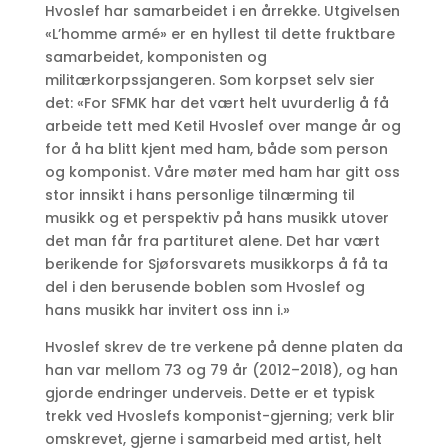
Hvoslef har samarbeidet i en årrekke. Utgivelsen
«L’homme armé» er en hyllest til dette fruktbare
samarbeidet, komponisten og
militærkorpssjangeren. Som korpset selv sier
det: «For SFMK har det vært helt uvurderlig å få
arbeide tett med Ketil Hvoslef over mange år og
for å ha blitt kjent med ham, både som person
og komponist. Våre møter med ham har gitt oss
stor innsikt i hans personlige tilnærming til
musikk og et perspektiv på hans musikk utover
det man får fra partituret alene. Det har vært
berikende for Sjøforsvarets musikkorps å få ta
del i den berusende boblen som Hvoslef og
hans musikk har invitert oss inn i.»
Hvoslef skrev de tre verkene på denne platen da
han var mellom 73 og 79 år (2012–2018), og han
gjorde endringer underveis. Dette er et typisk
trekk ved Hvoslefs komponist-gjerning; verk blir
omskrevet, gjerne i samarbeid med artist, helt