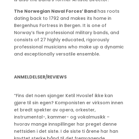
The Norwegian Naval Forces’ Band
has roots
dating back to 1792 and makes its home in
Bergenhus Fortress in Bergen. It is one of
Norway’s five professional military bands, and
consists of 27 highly educated, rigorously
professional musicians who make up a dynamic
and exceptionally versatile ensemble.
ANMELDELSER/REVIEWS
“Fins det noen sjanger Ketil Hvoslef ikke kan
gjøre til sin egen? Komponisten er virksom innen
et bredt spekter av opera, orkester,
instrumental-, kammer- og vokalmusikk –
hvorav mange innspillinger har preget denne
nettsiden i det siste. I de siste ti årene har han
knyttet sterke bånd til det fremragende