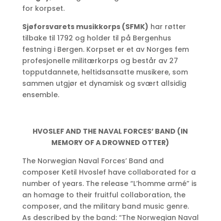
for korpset.
Sjøforsvarets musikkorps (SFMK)
har røtter
tilbake til 1792 og holder til på Bergenhus
festning i Bergen. Korpset er et av Norges fem
profesjonelle militærkorps og består av 27
topputdannete, heltidsansatte musikere, som
sammen utgjør et dynamisk og svært allsidig
ensemble.
HVOSLEF AND THE NAVAL FORCES’ BAND
(IN
MEMORY OF A DROWNED OTTER)
The Norwegian Naval Forces’ Band and
composer Ketil Hvoslef have collaborated for a
number of years. The release “L’homme armé” is
an homage to their fruitful collaboration, the
composer, and the military band music genre.
As described by the band: “The Norwegian Naval