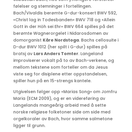
følelser og stemninger i fortellingen.
Bach/Vivaldis berømte G-dur-kon­sert BWV 592,
«Christ lag in Todesbanden» BWV 718 og «Allein
Gott in der Höh sei Ehr» BWV 664 spilles på det
berømte Wagnerorgelet i Nidarosdomen av
domorganist
Kåre Nordstoga
. Bachs cellosuite i
D-dur BWV 1012 (her spilt i G-dur) spilles på
bratsj av
Lars Anders Tomter
. Langeland
improviserer vokalt på to av Bach-verkene, og
mellom tekstene som forteller om da Jesus
viste seg for disiplene etter oppstandelsen,
spiller hun på en 15-strengs kantele.
Utgivelsen følger opp «Marias Song» om Jomfru
Maria (ECM 2009), og er en videreføring av
Langelands mangeårig arbeid med å sette
norske religiøse folketoner side om side med
orgelkoraler av Bach, hvor samme salmetone
ligger til grunn.