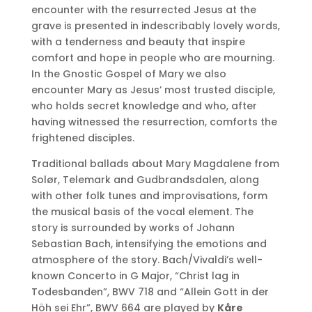
encounter with the resurrected Jesus at the
grave is presented in indescribably lovely words,
with a tenderness and beauty that inspire
comfort and hope in people who are mourning.
In the Gnostic Gospel of Mary we also
encounter Mary as Jesus’ most trusted disciple,
who holds secret knowledge and who, after
having witnessed the resurrection, comforts the
frightened disciples.
Traditional ballads about Mary Magdalene from
Solør, Telemark and Gudbrandsdalen, along
with other folk tunes and improvisations, form
the musical basis of the vocal element. The
story is surrounded by works of Johann
Sebastian Bach, intensifying the emotions and
atmosphere of the story. Bach/Vivaldi’s well-
known Concerto in G Major, “Christ lag in
Todesbanden”, BWV 718 and “Allein Gott in der
Höh sei Ehr”, BWV 664 are played by
Kåre