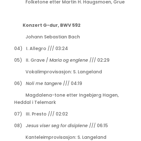
Folketone etter Martin H. Haugsmoen, Grue
Konzert G-dur, BWV 592
Johann Sebastian Bach
04) I. Allegro /// 03:24
05) II. Grave /
Maria og englene
/// 02:29
Vokalimprovisasjon: S. Langeland
06)
Noli me tanger
e /// 04:19
Magdalena-tone etter Ingebjørg Hagen,
Heddal i Telemark
07) III. Presto /// 02:02
08)
Jesus viser seg for disiplene
/// 06:15
Kanteleimprovisasjon: S. Langeland