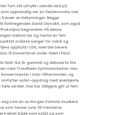
en fant sitt uttrykk i ulende vind på
 som opprinnelig var en fløytesonate, mer
g fravær av bekymringer. Begge
 til fiolinlegenden David Oistrakh, som også
 i Prokofjevs begravelse. På denne
gangen mellom lys og mørke av fem
spunktet ordløse sanger for vokal og
fjevs opphold i USA, men ble senere
iano til konsertbruk under tiden i Paris.
le fiolin fire år gammel og debuterte fire
men med Trondheim Symfoniorkester. Hun
 1. konsertmester i Oslo-Filharmonien, og
 omfatter solist-oppdrag med anerkjente
 hele verden. Hun har tidligere gitt ut fem
t seg som en av Norges fremste musikere
ar som favner over 30 fremførte
tertraktet både som solist og som