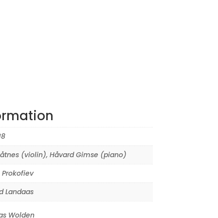
ormation
18
Båtnes (violin)
,
Håvard Gimse (piano)
 Prokofiev
d Landaas
s Wolden