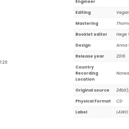
Engineer
Editing
Vegar
Mastering
Thoma
Booklet editor
Hege 
Design
Anna-
Release year
2016
1:20
Country
Recording
Norwa
Location
Original source
24bit)
Physical Format
CD
Label
LAWO 