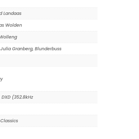
d Landaas
s Wolden
Wolleng
Julia Granberg
,
Blunderbuss
y
,
DXD (352.8kHz
Classics