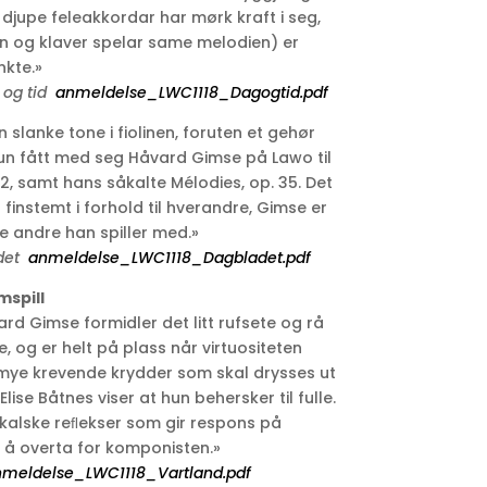
 djupe feleakkordar har mørk kraft i seg,
in og klaver spelar same melodien) er
kte.»
 og tid
anmeldelse_LWC1118_Dagogtid.pdf
in slanke tone i fiolinen, foruten et gehør
hun fått med seg Håvard Gimse på Lawo til
& 2, samt hans såkalte Mélodies, op. 35. Det
 finstemt i forhold til hverandre, Gimse er
 de andre han spiller med.»
adet
anmeldelse_LWC1118_Dagbladet.pdf
mspill
rd Gimse formidler det litt rufsete og rå
 og er helt på plass når virtuositeten
r mye krevende krydder som skal drysses ut
lise Båtnes viser at hun behersker til fulle.
kalske reﬂekser som gir respons på
 å overta for komponisten.»
meldelse_LWC1118_Vartland.pdf