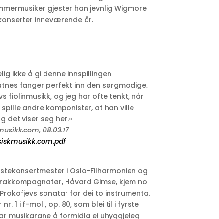
ermusiker gjester han jevnlig Wigmore
e konserter inneværende år.
lig ikke å gi denne innspillingen
Båtnes fanger perfekt inn den sørgmodige,
vs fiolinmusikk, og jeg har ofte tenkt, når
spille andre komponister, at han ville
g det viser seg her.»
musikk.com, 08.03.17
iskmusikk.com.pdf
fyrstekonsertmester i Oslo-Filharmonien og
erakkompagnatør, Håvard Gimse, kjem no
 Prokofjevs sonatar for dei to instrumenta.
nr. 1 i f-moll, op. 80, som blei til i fyrste
ar musikarane å formidla ei uhyggjeleg