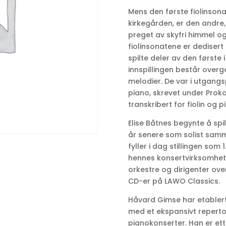
Mens den første fiolinsonat
kirkegården, er den andre,
preget av skyfri himmel o
fiolinsonatene er dedisert
spilte deler av den første
innspillingen består over
melodier. De var i utgang
piano, skrevet under Proko
transkribert for fiolin og p
Elise Båtnes begynte å spil
år senere som solist sam
fyller i dag stillingen som
hennes konsertvirksomhet
orkestre og dirigenter over
CD-er på LAWO Classics.
Håvard Gimse har etabler
med et ekspansivt reperto
pianokonserter. Han er et