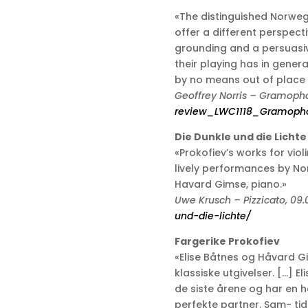
«The distinguished Norweg
offer a different perspectiv
grounding and a persuasive
their playing has in genera
by no means out of place i
Geoffrey Norris – Gramoph
review_LWC1118_Gramopho
Die Dunkle und die Lichte
«Prokofiev’s works for vio
lively performances by Nor
Havard Gimse, piano.»
Uwe Krusch – Pizzicato, 09.
und-die-lichte/
Fargerike Prokofiev
«Elise Båtnes og Håvard G
klassiske utgivelser. […] E
de siste årene og har en h
perfekte partner. Sam- tid