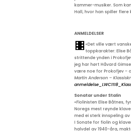
kammer-musiker. Som kamm
Hall, hvor han spiller fler
ANMELDELSER
«Det ville vært vanske
toppkarakter: Elise 
strittende ynden i Prokofje
jeg har hørt Håvard Gimse 
være noe for Prokofjev – o
Martin Anderson – Klassisk
anmeldelse_LWC1118_Klass
Sonatar under Stalin
«Fiolinisten Elise Båtnes, 
Noregs mest røynde klav
med ei sterk innspeling av
I Sonate for fiolin og klaver 
halvdel av 1940-åra, makt