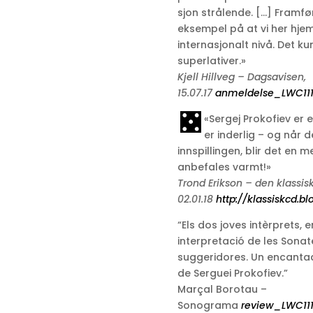
sjon strålende. […] Framf
eksempel på at vi her hj
internasjonalt nivå. Det ku
superlativer.»
Kjell Hillveg – Dagsavisen,
15.07.17
anmeldelse_LWC111
«Sergej Prokofiev er 
er inderlig – og når d
innspillingen, blir det en
anbefales varmt!»
Trond Erikson – den klassi
02.01.18
http://klassiskcd.b
“Els dos joves intèrprets, 
interpretació de les Sonates
suggeridores. Un encantad
de Serguei Prokofiev.”
Marçal Borotau –
Sonograma
review_LWC11