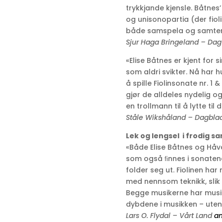
trykkjande kjensle. Båtnes’
og unisonopartia (der fiol
både samspela og samten
Sjur Haga Bringeland – Dag
«Elise Båtnes er kjent for s
som aldri svikter. Nå har 
å spille Fiolinsonate nr. 1 
gjør de alldeles nydelig og
en trollmann til å lytte til
Ståle Wikshåland – Dagbl
Lek og lengsel i frodig sa
«Både Elise Båtnes og Håva
som også ﬁnnes i sonatene,
folder seg ut. Fiolinen ha
med nennsom teknikk, slik E
Begge musikerne har musi
dybdene i musikken – uten
Lars O. Flydal – Vårt Land
an