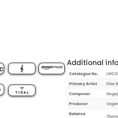
Additional inf
Catalogue No.
LWC11
Primary Artist
Elise 
Composer
Sergej
Producer
Vegar
Balance
Thoma