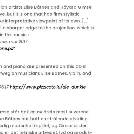
ian artists Elise Båtnes and Håvard Gimse
e, but it is one that has firm stylistic
 interpretative viewpoint of its own. […]
l a sharper edge to the projection, which is
n this music.»
one, mai 2017
ne.pdf
lin and piano are presented on this CD in
wegian musicians Elise Batnes, violin, and
06.17
https://www.pizzicato.lu/die-dunkle-
imse står bak en av årets mest suverene
lise Båtnes har hatt en strålende utvikling
erlig modenhet i spillet, og Gimse er den
ig er det tekniske arbeidet, lyd og produk-