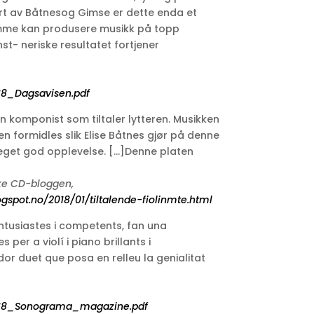
ørt av Båtnesog Gimse er dette enda et
emme kan produsere musikk på topp
nst- neriske resultatet fortjener
8_Dagsavisen.pdf
en komponist som tiltaler lytteren. Musikken
en formidles slik Elise Båtnes gjør på denne
 meget god opplevelse. […]Denne platen
ske CD-bloggen,
logspot.no/2018/01/tiltalende-fiolinmte.html
entusiastes i competents, fan una
 per a violí i piano brillants i
or duet que posa en relleu la genialitat
18_Sonograma_magazine.pdf