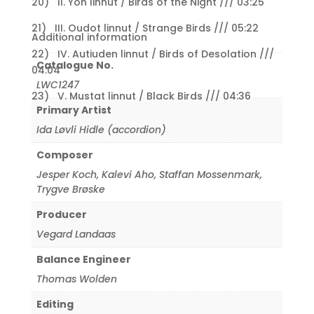
20) II. Yön linnut / Birds of the Night /// 03:25
21) III. Oudot linnut / Strange Birds /// 05:22
Additional information
22) IV. Autiuden linnut / Birds of Desolation ///
Catalogue No.
04:04
LWC1247
23) V. Mustat linnut / Black Birds /// 04:36
Primary Artist
Ida Løvli Hidle (accordion)
Composer
Jesper Koch
,
Kalevi Aho
,
Staffan Mossenmark
,
Trygve Brøske
Producer
Vegard Landaas
Balance Engineer
Thomas Wolden
Editing