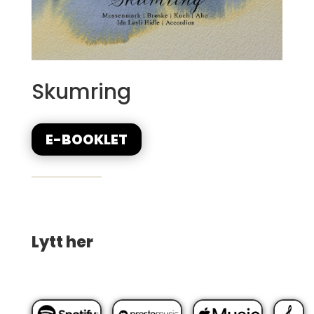
Skumring
E-BOOKLET
Lytt her