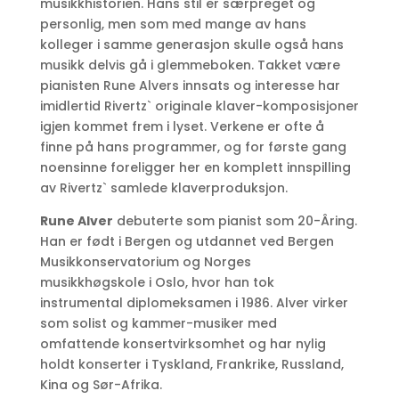
musikkhistorien. Hans stil er særpreget og
personlig, men som med mange av hans
kolleger i samme generasjon skulle også hans
musikk delvis gå i glemmeboken. Takket være
pianisten Rune Alvers innsats og interesse har
imidlertid Rivertz` originale klaver-komposisjoner
igjen kommet frem i lyset. Verkene er ofte å
finne på hans programmer, og for første gang
noensinne foreligger her en komplett innspilling
av Rivertz` samlede klaverproduksjon.
Rune Alver
debuterte som pianist som 20-Âring.
Han er født i Bergen og utdannet ved Bergen
Musikkonservatorium og Norges
musikkhøgskole i Oslo, hvor han tok
instrumental diplomeksamen i 1986. Alver virker
som solist og kammer-musiker med
omfattende konsertvirksomhet og har nylig
holdt konserter i Tyskland, Frankrike, Russland,
Kina og Sør-Afrika.