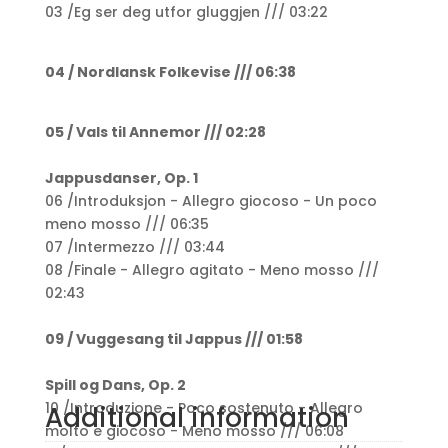
03 /Eg ser deg utfor gluggjen /// 03:22
04 / Nordlansk Folkevise /// 06:38
05 / Vals til Annemor /// 02:28
Jappusdanser, Op. 1
06 /Introduksjon - Allegro giocoso - Un poco
meno mosso /// 06:35
07 /Intermezzo /// 03:44
08 /Finale - Allegro agitato - Meno mosso ///
02:43
09 / Vuggesang til Jappus /// 01:58
Spill og Dans, Op. 2
10 /Introduzione - Poco sostenuto - Allegro
Additional information
molto e giocoso - Meno mosso /// 06:08