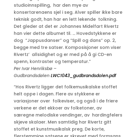
studioinnspilling, har den mye av
konsertarenaens sjel i seg. Alver spiller ikke bare
teknisk godt, han har en lett lekende tolkning.
Det gleder at det er Johannes Midelfart Rivertz
han vier dette albumet til. … Hovedstykkene er
dog “Jappusdanser” og “Spill og dans” op. 2,
begge med tre satser. Komposisjoner som viser
Rivertz’ allsidighet og er med på å gi CD-en
spenn, kontraster og temperatur.”
Per Ivar Henriksbø –
Gudbrandsdølen
LWC1043_gudbrandsdolen.pdf
“Hos Rivertz ligger det folkemusikalske stoffet
helt oppe i dagen. Flere av stykkene er
variasjoner over folkeviser, og også i de friere
verkene er det ekkoer av folketoner, av
særegne melodiske vendinger, av hardingfelers
skjeve skalaer. Men samtidig har Rivertz gitt
stoffet et kunstmusikalsk preg. De korte,
flerstemmige satsene er skrevet med formsans