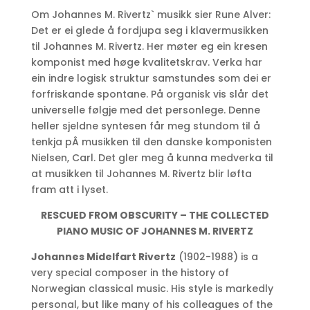
Om Johannes M. Rivertz` musikk sier Rune Alver:
Det er ei glede å fordjupa seg i klavermusikken
til Johannes M. Rivertz. Her møter eg ein kresen
komponist med høge kvalitetskrav. Verka har
ein indre logisk struktur samstundes som dei er
forfriskande spontane. På organisk vis slår det
universelle følgje med det personlege. Denne
heller sjeldne syntesen får meg stundom til å
tenkja pÂ musikken til den danske komponisten
Nielsen, Carl. Det gler meg å kunna medverka til
at musikken til Johannes M. Rivertz blir løfta
fram att i lyset.
RESCUED FROM OBSCURITY –
THE COLLECTED
PIANO MUSIC OF
JOHANNES M. RIVERTZ
Johannes Midelfart Rivertz
(1902-1988) is a
very special composer in the history of
Norwegian classical music. His style is markedly
personal, but like many of his colleagues of the