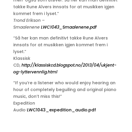
takke Rune Alvers innsats for at musikken igjen
kommet frem i lyset.”
Trond Erikson –
Smaalenene
LWC1043_Smaalenene.pdf
“Så her kan man definitivt takke Rune Alvers
innsats for at musikken igjen kommet frem i
lyset.”
Klassisk
CD,
http://klassiskcd.blogspot.no/2013/04/ukjent-
og-lyttervennlig.html
“If you’re a listener who would enjoy hearing an
hour of completely beguiling and original piano
music, don’t miss this!”
Expedition
Audio
LWC1043_expedition_audio.pdf