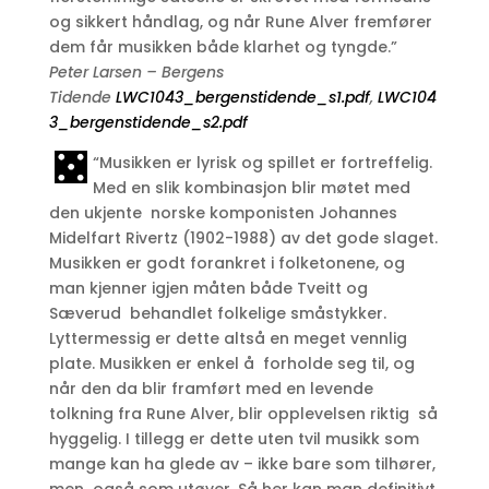
og sikkert håndlag, og når Rune Alver fremfører
dem får musikken både klarhet og tyngde.”
Peter Larsen – Bergens
Tidende
LWC1043_bergenstidende_s1.pdf
,
LWC104
3_bergenstidende_s2.pdf
“Musikken er lyrisk og spillet er fortreffelig.
Med en slik kombinasjon blir møtet med
den ukjente norske komponisten Johannes
Midelfart Rivertz (1902-1988) av det gode slaget.
Musikken er godt forankret i folketonene, og
man kjenner igjen måten både Tveitt og
Sæverud behandlet folkelige småstykker.
Lyttermessig er dette altså en meget vennlig
plate. Musikken er enkel å forholde seg til, og
når den da blir framført med en levende
tolkning fra Rune Alver, blir opplevelsen riktig så
hyggelig. I tillegg er dette uten tvil musikk som
mange kan ha glede av – ikke bare som tilhører,
men også som utøver. Så her kan man definitivt