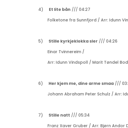
4)
Et lite bån
/// 04:27
Folketone fra Sunnfjord / Arr: Idunn Vi
5)
Stille kyrkjeklokka sler
/// 04:26
Einar Tvinnereim /
Arr: Idunn Vindspoll / Marit Tøndel Bo
6)
Her kjem me, dine arme smaa
/// 03
Johann Abraham Peter Schulz / Arr: Idu
7)
Stille natt
/// 05:34
Franz Xaver Gruber / Arr: Bjørn Andor 