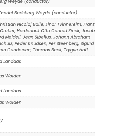
erg Weyde (conductor)
 Tøndel Bodsberg Weyde (conductor)
hristian Nicolaj Balle
,
Einar Tvinnereim
,
Franz
 Gruber
,
Hardenack Otto Conrad Zinck
,
Jacob
rd Meidell
,
Jean Sibelius
,
Johann Abraham
Schulz
,
Peder Knudsen
,
Per Steenberg
,
Sigurd
ein Gundersen
,
Thomas Beck
,
Trygve Hoff
d Landaas
s Wolden
d Landaas
s Wolden
y