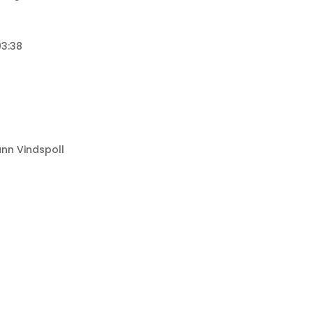
03:38
nn Vindspoll
8