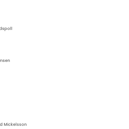
dspoll
lmsen
d Mickelsson