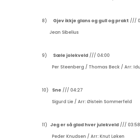
8)
Gjev ikkje glans og gull og prakt
/// 
Jean Sibelius
9)
Sæle jolekveld
/// 04:00
Per Steenberg / Thomas Beck / Arr: Idu
10)
Sne
/// 04:27
Sigurd Lie / Arr: Øistein Sommerfeld
11)
Jeg er så glad hver julekveld
/// 03:5
Peder Knudsen / Arr: Knut Løken