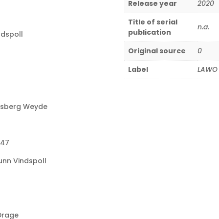
Release year
2020
Title of serial
n.a.
publication
ndspoll
Original source
0
Label
LAWO 
dsberg Weyde
:47
nn Vindspoll
Drage