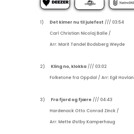
1)
Det kimer nu til julefest
/// 03:54
Carl Christian Nicolaj Balle /
Arr: Marit Tøndel Bodsberg Weyde
2)
Kling no, klokka
/// 03:02
Folketone fra Oppdal / Arr: Egil Hovla
3)
Fra fjord og fjære
/// 04:43
Hardenack Otto Conrad Zinck /
Arr: Mette Østby Kamperhaug