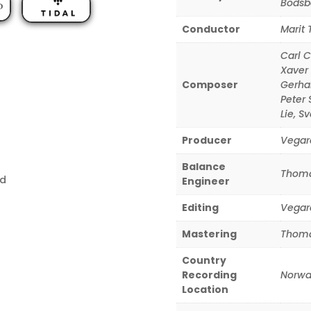
Bodsb
Conductor
Marit
Carl C
Xaver
Composer
Gerha
Peter 
Lie
,
Sv
Producer
Vegar
Balance
Thoma
nd
Engineer
Editing
Vegar
Mastering
Thoma
Country
Recording
Norwa
Location