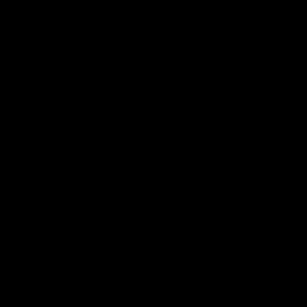
I hvite netter
Spill av her