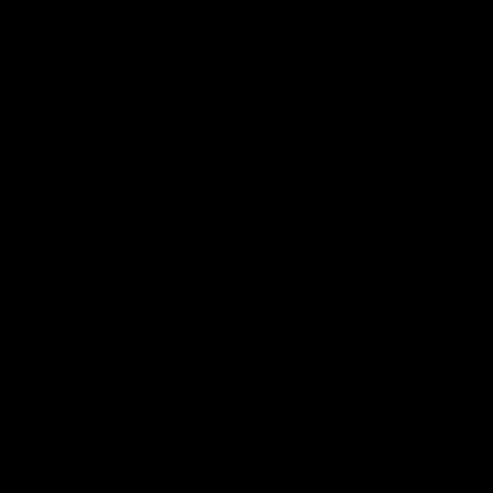
Into the Void
Spill av her