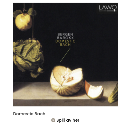
Domestic Bach
Spill av her