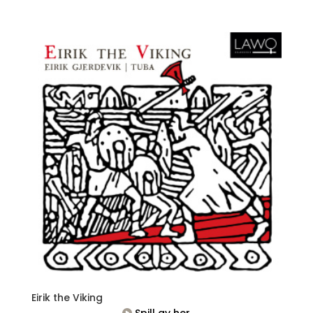
Eirik the Viking