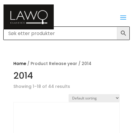
Home
/ Product Release year / 2014
2014
Showing 1–18 of 44 results