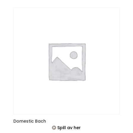
Domestic Bach
Spill av her