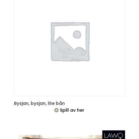
Bysjan, bysjan, lite bån
Spill av her