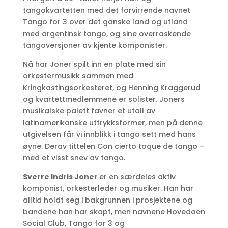
tangokvartetten med det forvirrende navnet
Tango for 3
over det ganske land og utland
med argentinsk tango, og sine overraskende
tangoversjoner av kjente komponister.
Nå har Joner spilt inn en plate med sin
orkestermusikk sammen med
Kringkastingsorkesteret, og Henning Kraggerud
og kvartettmedlemmene er solister. Joners
musikalske palett favner et utall av
latinamerikanske uttrykksformer, men på denne
utgivelsen får vi innblikk i tango sett med hans
øyne. Derav tittelen
Con cierto toque de tango
–
med et visst snev av tango.
Sverre Indris Joner
er en særdeles aktiv
komponist, orkesterleder og musiker. Han har
alltid holdt seg i bakgrunnen i prosjektene og
bandene han har skapt, men navnene Hovedøen
Social Club, Tango for 3 og