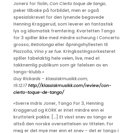
Joners for fiolin,
Con Cierto toque de tango
,
peker tilbake på forbildet, men er også
spesialskrevet for den lynende begavede
Henning Kraggerud, som leverer en fantastisk
lys og idiomatisk fremføring. Kvartetten Tango
for 3 spiller ikke med mindre schwung i Concerto
grosso,
Retrolonga
eller åpningshyllesten til
Piazzolla,
Vino y se fue
. Kringkastingsorkesteret
spiller fabelaktig hele veien, live, med et
takknemlig publikum som gir følelsen av en
tango-klubb.»
Guy Rickards – klassiskmusikk.com,
19.12.17
http://klassiskmusikk.com/review/con-
cierto-toque-de-tango/
«Sverre Indris Joner, Tango For 3, Henning
Kraggerud og KORK er intet mindre enn ei
kruttsterk pakke. […] Et visst snev av tango er
altså den norske oversettelsen av tittelen. For
meg er det mye mer enn et snev – det er tango i