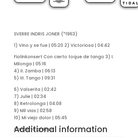
SVERRE INDRIS JONER (*1963)
1) Vino y se fue | 05:20 2) Victoriosa | 04:42
Fiolinkonsert
Con cierto toque de tango
3) I.
Milonga | 05:16
4) II. Zamba | 06:13
5) III. Tango | 09:31
6) Valserita | 02:42
7) Julie | 02:34
8) Retrolonga | 04:08
9) Mil vias | 02:58
10) Mi viejo dolor | 05:45
Additional information
Concerto grosso