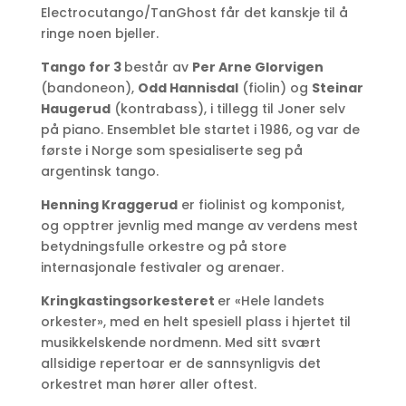
Electrocutango/TanGhost får det kanskje til å
ringe noen bjeller.
Tango for 3
består av
Per Arne Glorvigen
(bandoneon),
Odd Hannisdal
(fiolin) og
Steinar
Haugerud
(kontrabass), i tillegg til Joner selv
på piano. Ensemblet ble startet i 1986, og var de
første i Norge som spesialiserte seg på
argentinsk tango.
Henning Kraggerud
er fiolinist og komponist,
og opptrer jevnlig med mange av verdens mest
betydningsfulle orkestre og på store
internasjonale festivaler og arenaer.
Kringkastingsorkesteret
er «Hele landets
orkester», med en helt spesiell plass i hjertet til
musikkelskende nordmenn. Med sitt svært
allsidige repertoar er de sannsynligvis det
orkestret man hører aller oftest.