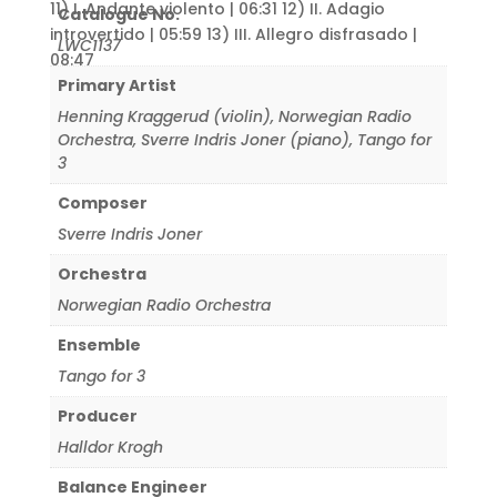
11) I. Andante violento | 06:31 12) II. Adagio
Catalogue No.
introvertido | 05:59 13) III. Allegro disfrasado |
LWC1137
08:47
Primary Artist
Henning Kraggerud (violin)
,
Norwegian Radio
Orchestra
,
Sverre Indris Joner (piano)
,
Tango for
3
Composer
Sverre Indris Joner
Orchestra
Norwegian Radio Orchestra
Ensemble
Tango for 3
Producer
Halldor Krogh
Balance Engineer