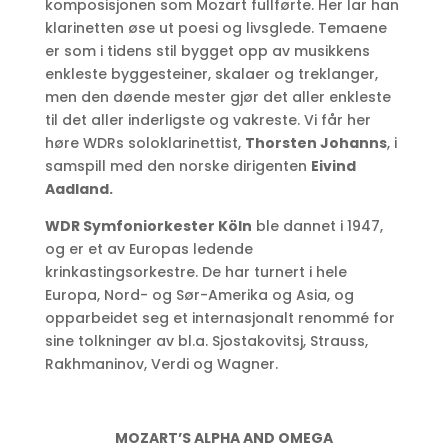
komposisjonen som Mozart fullførte. Her lar han
klarinetten øse ut poesi og livsglede. Temaene
er som i tidens stil bygget opp av musikkens
enkleste byggesteiner, skalaer og treklanger,
men den døende mester gjør det aller enkleste
til det aller inderligste og vakreste. Vi får her
høre WDRs soloklarinettist,
Thorsten Johanns
, i
samspill med den norske dirigenten
Eivind
Aadland.
WDR Symfoniorkester Köln
ble dannet i 1947,
og er et av Europas ledende
krinkastingsorkestre. De har turnert i hele
Europa, Nord- og Sør-Amerika og Asia, og
opparbeidet seg et internasjonalt renommé for
sine tolkninger av bl.a. Sjostakovitsj, Strauss,
Rakhmaninov, Verdi og Wagner.
MOZART’S ALPHA AND OMEGA