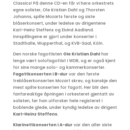
Classics! På denne CD-en får vi høre orkestrets
egne solister, Ole Kristian Dahl og Thorsten
Johanns, spille Mozarts første og siste
blåserkonsert, under ledelse av dirigentene
Karl-Heinz Steffens og Eivind Aadland.
Innspillingene er gjort under konserter i
Stadthalle, Wupperthal, og KVB-Saal, Köln.
Den norske fagottisten
Ole Kristian Dahl
har
lenge vært solofagottist i WDR, og er også kjent
for sine mange solo- og kammerkonserter.
Fagottkonserten i B-dur
var den første
treblåserkonserten Mozart skrev, og kanskje den
mest spilte konserten for fagott. Her blir den
fanfareaktige åpningen i orkesteret gjentatt av
solisten, før han utforsker hele registeret i
boblende glede, under kyndig ledelse av dirigent
Karl-Heinz Steffens
.
Klarinettkonserten i A-dur
var den aller siste