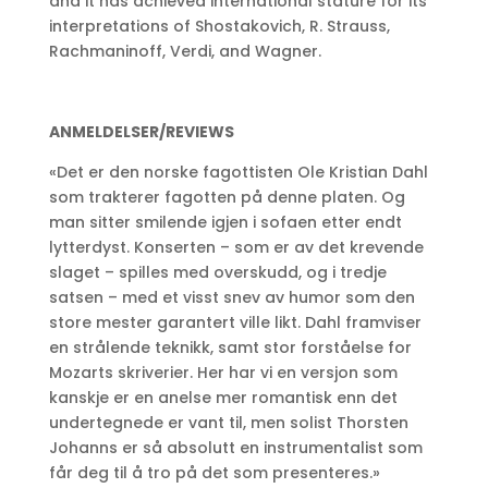
and it has achieved international stature for its
interpretations of Shostakovich, R. Strauss,
Rachmaninoff, Verdi, and Wagner.
ANMELDELSER/REVIEWS
«Det er den norske fagottisten Ole Kristian Dahl
som trakterer fagotten på denne platen. Og
man sitter smilende igjen i sofaen etter endt
lytterdyst. Konserten – som er av det krevende
slaget – spilles med overskudd, og i tredje
satsen – med et visst snev av humor som den
store mester garantert ville likt. Dahl framviser
en strålende teknikk, samt stor forståelse for
Mozarts skriverier. Her har vi en versjon som
kanskje er en anelse mer romantisk enn det
undertegnede er vant til, men solist Thorsten
Johanns er så absolutt en instrumentalist som
får deg til å tro på det som presenteres.»