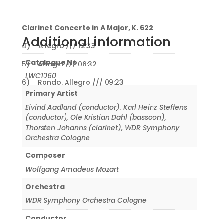
Clarinet Concerto in A Major, K. 622
Additional information
4) Allegro /// 12:33
Catalogue No.
5) Adagio /// 06:32
LWC1060
6) Rondo. Allegro /// 09:23
Primary Artist
Eivind Aadland (conductor)
,
Karl Heinz Steffens
(conductor)
,
Ole Kristian Dahl (bassoon)
,
Thorsten Johanns (clarinet)
,
WDR Symphony
Orchestra Cologne
Composer
Wolfgang Amadeus Mozart
Orchestra
WDR Symphony Orchestra Cologne
Conductor