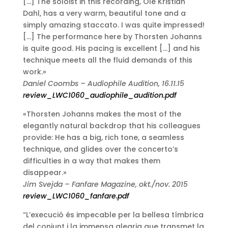
[…] The soloist in this recording, Ole Kristian
Dahl, has a very warm, beautiful tone and a
simply amazing staccato. I was quite impressed!
[…] The performance here by Thorsten Johanns
is quite good. His pacing is excellent […] and his
technique meets all the fluid demands of this
work.»
Daniel Coombs – Audiophile Audition, 16.11.15
review_LWC1060_audiophile_audition.pdf
«Thorsten Johanns makes the most of the
elegantly natural backdrop that his colleagues
provide: He has a big, rich tone, a seamless
technique, and glides over the concerto’s
difficulties in a way that makes them
disappear.»
Jim Svejda – Fanfare Magazine, okt./nov. 2015
review_LWC1060_fanfare.pdf
“L’execució és impecable per la bellesa tímbrica
del conjunt i la immensa alegria que transmet la