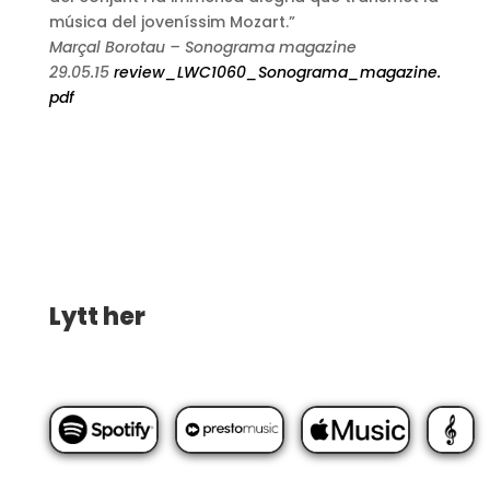
música del joveníssim Mozart.”
Marçal Borotau – Sonograma magazine
29.05.15
review_LWC1060_Sonograma_magazine.
pdf
Lytt her